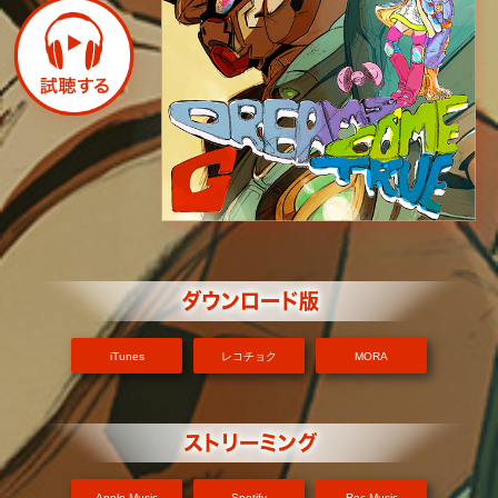
iTunes
レコチョク
MORA
Apple Music
Spotify
Rec Music