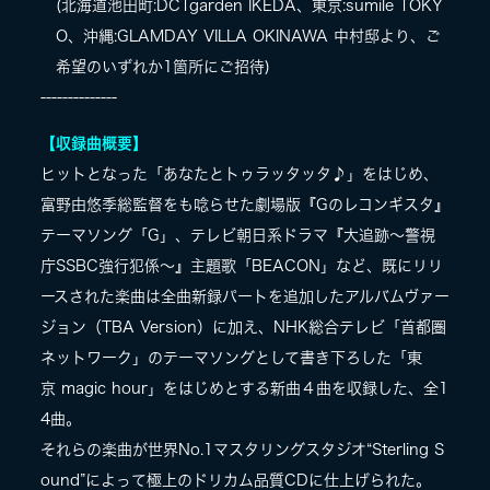
(北海道池田町:DCTgarden IKEDA、東京:sumile TOKY
O、沖縄:GLAMDAY VILLA OKINAWA 中村邸より、ご
希望のいずれか1箇所にご招待)
--------------
【収録曲概要】
ヒットとなった「あなたとトゥラッタッタ♪」をはじめ、
富野由悠季総監督をも唸らせた劇場版『Gのレコンギスタ』
テーマソング「G」、テレビ朝日系ドラマ『大追跡～警視
庁SSBC強行犯係～』主題歌「BEACON」など、既にリリ
ースされた楽曲は全曲新録パートを追加したアルバムヴァー
ジョン（TBA Version）に加え、NHK総合テレビ「首都圏
ネットワーク」のテーマソングとして書き下ろした「東
京 magic hour」をはじめとする新曲４曲を収録した、全1
4曲。
それらの楽曲が世界No.1マスタリングスタジオ“Sterling S
ound”によって極上のドリカム品質CDに仕上げられた。