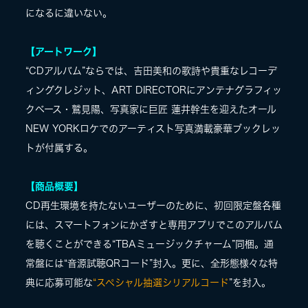
になるに違いない。
【アートワーク】
“CDアルバム”ならでは、吉田美和の歌詩や貴重なレコーデ
ィングクレジット、ART DIRECTORにアンテナグラフィッ
クベース・鷲見陽、写真家に巨匠 蓮井幹生を迎えたオール
NEW YORKロケでのアーティスト写真満載豪華ブックレッ
トが付属する。
【商品概要】
CD再生環境を持たないユーザーのために、初回限定盤各種
には、スマートフォンにかざすと専用アプリでこのアルバム
を聴くことができる“TBAミュージックチャーム”同梱。通
常盤には“音源試聴QRコード”封入。更に、
全形態様々な特
典に応募可能な
“スペシャル抽選シリアルコード
”を封入。