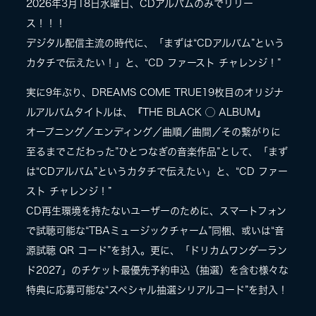
2026年3月18日水曜日、CDアルバムのみでリリー
ス！！！
デジタル配信主流の時代に、「まずは“CDアルバム”という
カタチで伝えたい！」と、“CD ファースト チャレンジ！”
実に9年ぶり、DREAMS COME TRUE19枚目のオリジナ
ルアルバムタイトルは、『THE BLACK ◯ ALBUM』
オープニング／エンディング／曲順／曲間／その繋がりに
至るまでこだわった”ひとつなぎの音楽作品”として、「まず
は“CDアルバム”というカタチで伝えたい」と、“CD ファー
スト チャレンジ！”
CD再生環境を持たないユーザーのために、スマートフォン
で試聴可能な“TBAミュージックチャーム”同梱、或いは“音
源試聴 QR コード”を封入。更に、「ドリカムワンダーラン
ド2027」のチケット最優先予約申込（抽選）を含む様々な
特典に応募可能な“スペシャル抽選シリアルコード”を封入！