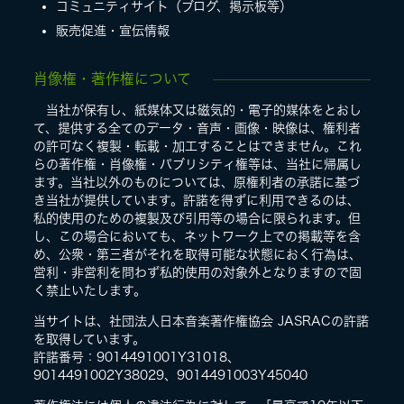
コミュニティサイト（ブログ、掲示板等）
販売促進・宣伝情報
LIVE
肖像権・著作権について
SPECIAL SITE
当社が保有し、紙媒体又は磁気的・電子的媒体をとおし
て、提供する全てのデータ・音声・画像・映像は、権利者
の許可なく複製・転載・加工することはできません。これ
らの著作権・肖像権・パブリシティ権等は、当社に帰属し
ます。当社以外のものについては、原権利者の承諾に基づ
き当社が提供しています。許諾を得ずに利用できるのは、
私的使用のための複製及び引用等の場合に限られます。但
し、この場合においても、ネットワーク上での掲載等を含
め、公衆・第三者がそれを取得可能な状態におく行為は、
営利・非営利を問わず私的使用の対象外となりますので固
く禁止いたします。
MASA BLOG
当サイトは、社団法人日本音楽著作権協会 JASRACの許諾
を取得しています。
許諾番号：9014491001Y31018、
9014491002Y38029、9014491003Y45040