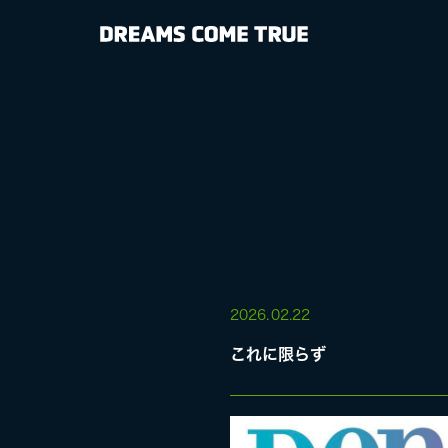
NEWS
BIOGRAPHY
DISCOGRAP
MEDIA
LIVE
2026.
02.22
これに限らず
SPECIAL SIT