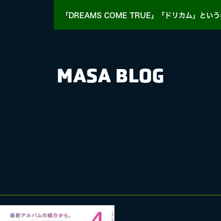
「DREAMS COME TRUE」「ドリカム」
という
MASA BLOG
HY
MASA BLOG
E