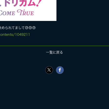
られてまして😓😓😓
contents/1049211
一覧に戻る