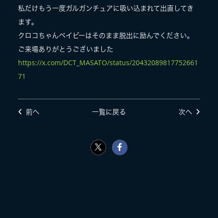
私だけもう一度ガルガンチュアに吸い込まれて出直してき
LIVE
ます。
クロコちゃんベイビーはそのまま脱出に励んでください。
ご来場ありがとうございました
SPECIAL SITE
https://x.com/DCT_MASATO/status/20432089817752661
71
前へ
一覧に戻る
次へ
MASA BLOG