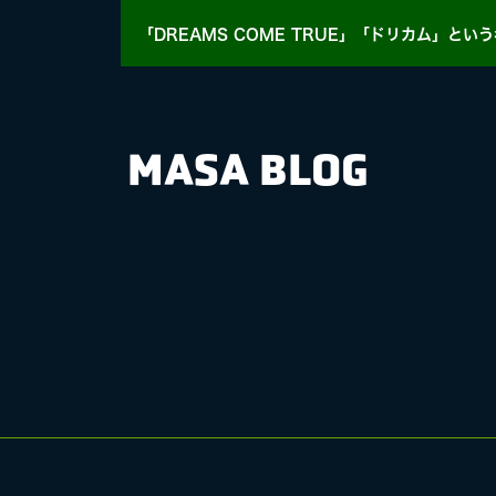
「DREAMS COME TRUE」「ドリカム」
という
MASA BLOG
HY
MASA BLOG
E