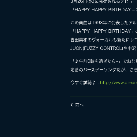
3月26日(水)に発売されるデビュ
「HAPPY HAPPY BIRTHDAY –
この楽曲は1993年に発表したアル
「HAPPY HAPPY BIRTHDA
吉田美和のヴォーカルも新たにレ
JUON(FUZZY CONTROL
「♪午前0時を過ぎたら~」でお
定番のバースデーソングだが、さら
今すぐ試聴♪ :
http://www.drea
前へ