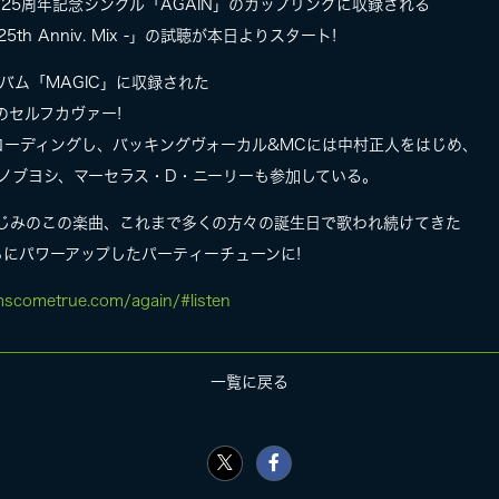
ー25周年記念シングル「AGAIN」のカップリングに収録される
 25th Anniv. Mix -」の試聴が本日よりスタート!
バム「MAGIC」に収録された
Y」のセルフカヴァー!
コーディングし、バッキングヴォーカル&MCには中村正人をはじめ、
)や中沢ノブヨシ、マーセラス・D・ニーリーも参加している。
なじみのこの楽曲、これまで多くの方々の誕生日で歌われ続けてきた
にパワーアップしたパーティーチューンに!
mscometrue.com/again/#listen
一覧に戻る