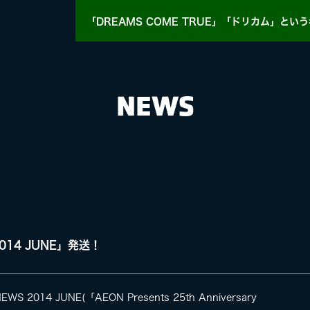
「DREAMS COME TRUE」「ドリカム」
という
NEWS
HY
MASA BLOG
2014 JUNE」発送！
E
S 2014 JUNE(「AEON Presents 25th Anniversary