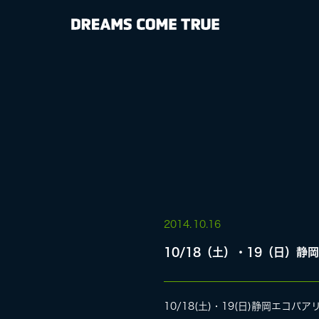
NEWS
BIOGRAPHY
DISCOGRAP
MEDIA
LIVE
2014.
10.16
10/18（土）・19（日）
SPECIAL SIT
10/18(土)・19(日)静岡エ