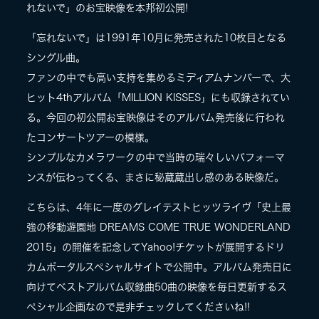
れないで」のお宝映像を本邦初公開!
LIVE
「忘れないで」は1991年10月に発売された10枚目となる
シングル曲。
ファンの中でも高い支持を集めるミディアムナンバーで、大
SPECIAL SITE
ヒット4thアルバム「MILLION KISSES」にも収録されてい
る。今回の初公開お宝映像はそのアルバム発売後に行われ
たコンサートツアーの模様。
シンプルなカメラワークの中で当時の瑞々しいパフォーマ
ンスが伝わってくる、まさに秘蔵蔵出し感のある映像だ。
こちらは、4年に一度のグレイテストヒッツライヴ「史上最
強の移動遊園地 DREAMS COME TRUE WONDERLAND
MASA BLOG
2015」の開催を記念してYahoo!チケットが展開するドリ
カムポータルスペシャルサイトで公開中。アルバム発売日に
向けてベストアルバム収録曲50曲の映像を毎日更新するス
ペシャル企画なので是非チェックしてくださいね!!