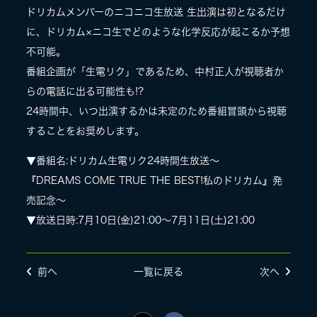
ドリカムメンバーのニコニコ生放送 生出演は初となるだけ
LIVE
に、ドリカム×ニコ生でどのような化学反応が起こるか予想
不可能。
番組企画が「生電リク」であるため、中村正人が視聴者か
SPECIAL SITE
らの電話に出る可能性も!?
24時間中、いつ出演するかは未定のため番組冒頭から視聴
することをお奨めします。
▼番組名:ドリカム生電リク24時間生放送〜
『DREAMS COME TRUE THE BEST!私のドリカム』発
売記念〜
▼放送日時:7月10日(金)21:00〜7月11日(土)21:00
MASA BLOG
前へ
一覧に戻る
次へ