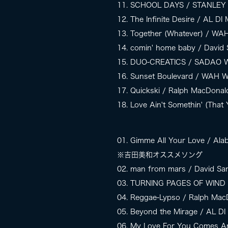
11. SCHOOL DAYS / STANLEY
12. The Infinite Desire / AL D
13. Together (Whatever) / 
14. comin' home baby / David
15. DUO-CREATICS / SADAO
16. Sunset Boulevard / WAH
17. Quickski / Ralph MacDonal
18. Love Ain't Somethin' (Th
01. Gimme All Your Love / Al
※吉田美和オススメソング
02. man from mars / David Sa
03. TURNING PAGES OF WIN
04. Reggae-Lypso / Ralph Mac
05. Beyond the Mirage / AL D
06. My Love For You Comes