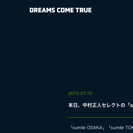
NEWS
BIOGRAPHY
DISCOGRAP
MEDIA
LIVE
2015.
07.15
本日、中村正人セレクトの「sumi
SPECIAL SIT
「sumile OSAKA」「sumil