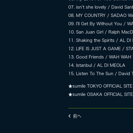
07. isn't she lovely / David Sa
08. MY COUNTRY / SADAO 
09. I'll Get By Without You 
10. San Juan Girl / Ralph Mac
11. Shaking the Spirits / AL D
12. LIFE IS JUST A GAME / 
13. Good Friends / WAH WA
14. Istanbul / AL DI MEOLA
15. Listen To The Sun / David 
★sumile TOKYO OFFICIAL SITE
★sumile OSAKA OFFICIAL SITE
前へ