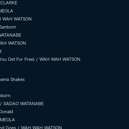
 CLARKE
I MEOLA
WAH WAH WATSON
 Sanborn
 WATANABE
 WAH WATSON
d
at You Get For Free) / WAH WAH WATSON
abama Shakes
nborn
D / SADAO WATANABE
Donald
I MEOLA
 And Goes / WAH WAH WATSON