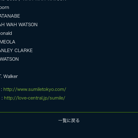
nborn
WATANABE
/ WAH WAH WATSON
Donald
I MEOLA
STANLEY CLARKE
H WATSON
T. Walker
 :
http://www.sumiletokyo.com/
 :
http://love-central.jp/sumile/
一覧に戻る