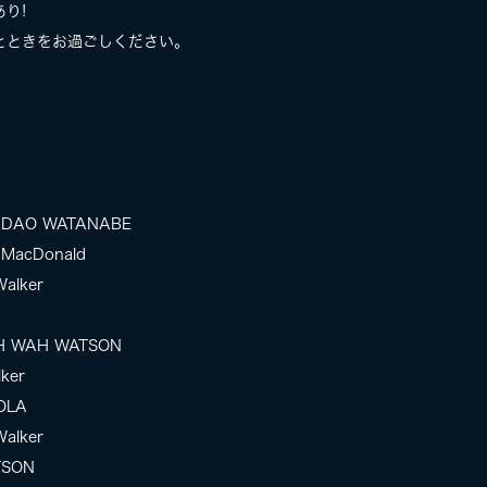
り!
とときをお過ごしください。
。
SADAO WATANABE
ph MacDonald
Walker
WAH WAH WATSON
lker
EOLA
Walker
TSON