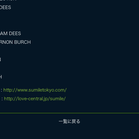
 DEES
 SAM DEES
 VERNON BURCH
N
H
 :
http://www.sumiletokyo.com/
 :
http://love-central.jp/sumile/
一覧に戻る