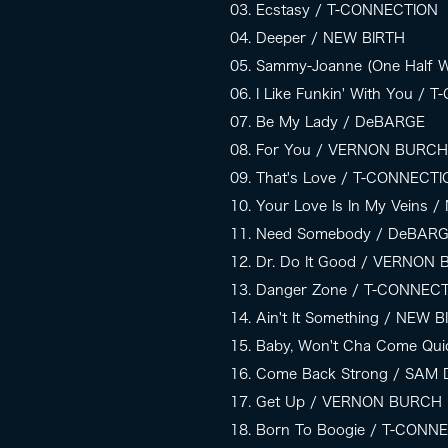
03. Ecstasy / T-CONNECTION
04. Deeper / NEW BIRTH
05. Sammy-Joanne (One Half
06. I Like Funkin' With You /
07. Be My Lady / DeBARGE
08. For You / VERNON BURCH
09. That's Love / T-CONNECT
10. Your Love Is In My Veins 
11. Need Somebody / DeBAR
12. Dr. Do It Good / VERNON
13. Danger Zone / T-CONNEC
14. Ain't It Something / NEW 
15. Baby, Won't Cha Come Qu
16. Come Back Strong / SAM
17. Get Up / VERNON BURCH
18. Born To Boogie / T-CONN