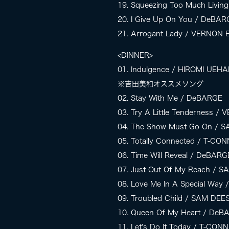
19. Squeezing Too Much Livin
20. I Give Up On You / DeBAR
21. Arrogant Lady / VERNON
<DINNER>
01. Indulgence / HIROMI UEH
※吉田美和オススメソング
02. Stay With Me / DeBARGE
03. Try A Little Tenderness 
04. The Show Must Go On / 
05. Totally Connected / T-CO
06. Time Will Reveal / DeBARG
07. Just Out Of My Reach / 
08. Love Me In A Special Way
09. Troubled Child / SAM DEE
10. Queen Of My Heart / DeB
11. Let's Do It Today / T-CO