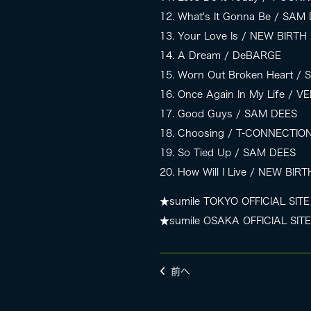
12. What's It Gonna Be / SAM
13. Your Love Is / NEW BIRTH
14. A Dream / DeBARGE
15. Worn Out Broken Heart /
16. Once Again In My Life /
17. Good Guys / SAM DEES
18. Choosing / T-CONNECTIO
19. So Tied Up / SAM DEES
20. How Will I Live / NEW BIRT
★sumile TOKYO OFFICIAL SITE
★sumile OSAKA OFFICIAL SITE
前へ