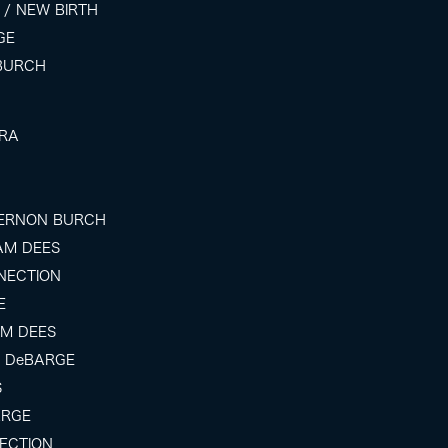
g / NEW BIRTH
GE
 BURCH
ARA
/ VERNON BURCH
SAM DEES
NNECTION
E
SAM DEES
 / DeBARGE
S
ARGE
NNECTION