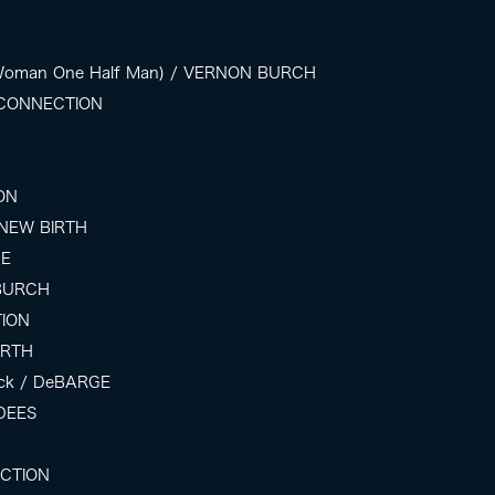
 Woman One Half Man) / VERNON BURCH
 T-CONNECTION
ION
/ NEW BIRTH
GE
 BURCH
TION
BIRTH
ick / DeBARGE
 DEES
ECTION