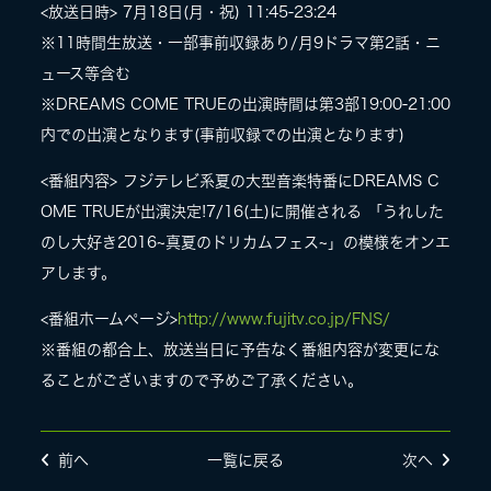
<放送日時> 7月18日(月・祝) 11:45-23:24
※11時間生放送・一部事前収録あり/月9ドラマ第2話・ニ
LIVE
ュース等含む
※DREAMS COME TRUEの出演時間は第3部19:00-21:00
SPECIAL SITE
内での出演となります(事前収録での出演となります)
<番組内容> フジテレビ系夏の大型音楽特番にDREAMS C
OME TRUEが出演決定!7/16(土)に開催される 「うれした
のし大好き2016~真夏のドリカムフェス~」の模様をオンエ
アします。
<番組ホームページ>
http://www.fujitv.co.jp/FNS/
※番組の都合上、放送当日に予告なく番組内容が変更にな
MASA BLOG
ることがございますので予めご了承ください。
前へ
一覧に戻る
次へ