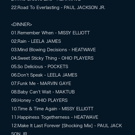
22.Road To Everlasting - PAUL JACKSON JR.
<DINNER>
01.Remember When - MISSY ELLIOTT
02.Rain - LEELA JAMES
03.Mind Blowing Decisions - HEATWAVE
04.Sweet Sticky Thing - OHIO PLAYERS
05.So Delicious - POCKETS
06.Don’t Speak - LEELA JAMES
07.Funk Me - MARVIN GAYE
08.Baby Can’t Wait - MAKTUB
09.Honey - OHIO PLAYERS
10.Time & Time Again - MISSY ELLIOTT
11.Happiness Togetherness - HEATWAVE
12.Make It Last Forever [Shocking Mix] - PAUL JACK
SON JR.