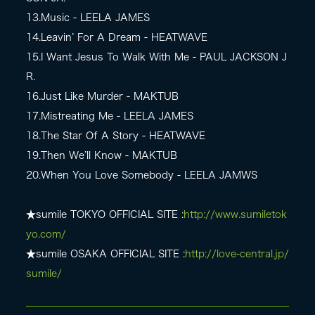
13.Music - LEELA JAMES
14.Leavin’ For A Dream - HEATWAVE
15.I Want Jesus To Walk With Me - PAUL JACKSON J
R.
16.Just Like Murder - MAKTUB
17.Mistreating Me - LEELA JAMES
18.The Star Of A Story - HEATWAVE
19.Then We’ll Know - MAKTUB
20.When You Love Somebody - LEELA JAMWS
★sumile TOKYO OFFICIAL SITE :
http://www.sumiletok
yo.com/
★sumile OSAKA OFFICIAL SITE :
http://love-central.jp/
sumile/