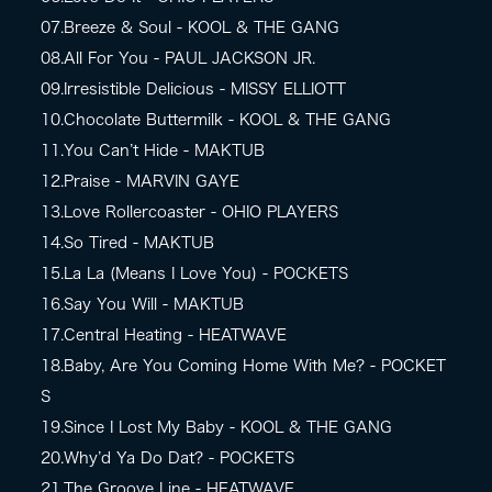
07.Breeze & Soul - KOOL & THE GANG
08.All For You - PAUL JACKSON JR.
09.Irresistible Delicious - MISSY ELLIOTT
10.Chocolate Buttermilk - KOOL & THE GANG
11.You Can’t Hide - MAKTUB
12.Praise - MARVIN GAYE
13.Love Rollercoaster - OHIO PLAYERS
14.So Tired - MAKTUB
15.La La (Means I Love You) - POCKETS
16.Say You Will - MAKTUB
17.Central Heating - HEATWAVE
18.Baby, Are You Coming Home With Me? - POCKET
S
19.Since I Lost My Baby - KOOL & THE GANG
20.Why’d Ya Do Dat? - POCKETS
21.The Groove Line - HEATWAVE