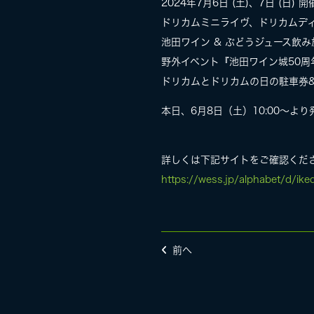
2024年7月6日 (土)、7日 (日) 
ドリカムミニライヴ、ドリカムデ
池田ワイン & ぶどうジュース飲
野外イベント『池田ワイン城50周年感謝
ドリカムとドリカムの日の駐車券
本日、6月8日（土）10:00〜よ
詳しくは下記サイトをご確認くだ
https://wess.jp/alphabet/d/ike
前へ