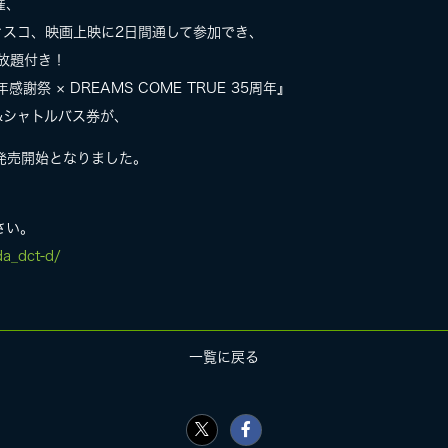
開催、
ィスコ、映画上映に2日間通して参加でき、
み放題付き！
祭 × DREAMS COME TRUE 35周年』
&シャトルバス券が、
り発売開始となりました。
さい。
da_dct-d/
一覧に戻る