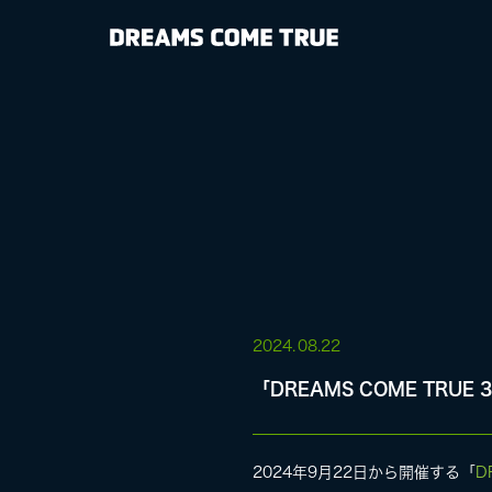
NEWS
BIOGRAPHY
DISCOGRAP
MEDIA
LIVE
2024.
08.22
「DREAMS COME TRUE 
SPECIAL SIT
2024年9月22日から開催する「
D