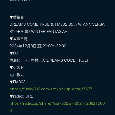
▼番組名
DREAMS COME TRUE & FM802 35th W ANNIVERSA
RY～RADIO WINTER FANTASIA～
▼放送日時
2024年12月8日(日)21:00～22:00
▼DJ
中島ヒロト、中村正人(DREAMS COME TRUE)
▼ゲスト
丸山敬太
▼FM802
https://funky802.com/site/pickup_detail/7677
▼radiko URL
https://radiko.jp/share/?sid=802&t=2024120821000
0