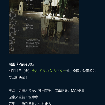
映画『Page30』
4月11日（金）
渋谷 ドリカム シアター
他、全国の映画館に
て公開決定！
主演：唐田えりか、林田麻里、広山詞葉、MAAKIII
原案／監督：堤幸彦
音楽：上原ひろみ、中村正人