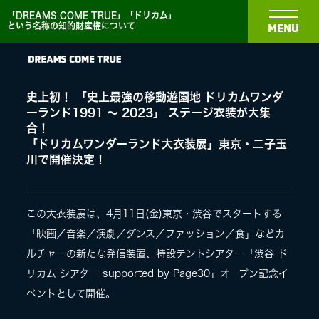
「DREAMS COME TRUE」「ドリカム」
という名称の知的財産権について
MENU
史上初！ 「史上最強の移動遊園地 ドリカムワンダ
ーランド1991 〜 2023」 ステージ⾐装が大集
合！
「ドリカムワンダーランド⼤⾐装展」東京・⼆⼦⽟
NEWS
川で開催決定！
BIOGRAPHY
この⼤⾐装展は、4⽉11⽇(⾦)東京・渋谷でスタートする
「映画／⾳楽／演劇／ダンス／ファッション／⾷」などカ
DISCOGRAPHY
ルチャーの新たな発信装置、特設テントシアター「渋⾕ ド
リカム シアター supported by Page30」オープン記念イ
ベントとして開催。
MEDIA