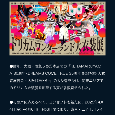
LIVE
SPECIAL SITE
●昨年、⼤阪・阪急うめだ本店での「KEITAMARUYAM
A 30周年×DREAMS COME TRUE 35周年 記念祝祭 ⼤⾐
装展覧会 - ⼤阪LOVER -」の大反響を受け、関東エリアで
MASA BLOG
のドリカム衣装展を熱望する声が多数寄せられた。
●その声に応えるべく、コンセプトも新たに、2025年4⽉
4⽇(⾦)〜4⽉6⽇(⽇)の3日間に限り、東京・⼆⼦⽟川ライ