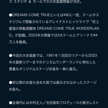
ズ スタジオ ＆ ホールでの⼤⾐装展開催が決定。
●DREAMS COME TRUEといえば4年に⼀度、ドームやス
タジアムで開催されているグレイテストヒッツライヴ「史上
最強の移動遊園地 DREAMS COME TRUE WONDERLAN
D」が話題。2023年の開催では5⼤ドームとアリーナで44
万⼈を動員。
●今回の大⾐装展では、1991年１回⽬のツアーから2023
年の最新ツアーまでのドリカムワンダーランドに特化した
貴重なオリジナルステージ⾐装を一挙に展⽰。
●初公開の衣装も含め⼤阪では展⽰されなかったステージ
⾐装も。
●会場内には中村正⼈／吉⽥美和プロデュースの奥渋レスト