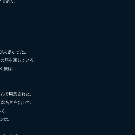
グであり、
が大きかった。
本の筋を通している。
く様は、
挟んで用意された、
々な音色を出して、
いく、
ーンは、