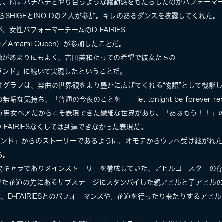
く、時にバチバチとやり合うような躍動感をもたらしたのがパフォーマ
らSHIGEとINO-Dの２人が参加。キレのあるダンスを披露してくれた。
女性パフォーマーチームのD-FAIRIES
NAO／Amami Queen）が参加したことだ。
触があまりにもよく、吉田美和たっての希望で彼女たちの
ランド」に続いて実現したということだ。
グラフは、楽曲の世界観をより豊かに広げてくれる“物語”として機能
持ち、「普通の今夜のことを ー let tonight be forever rem
enという男女ペアだからこそ表現できた繊細な世界があり、「あぁもう！！
FAIRIESなくしては到達できなかった表現だ。
ンダーランド」からのストーリーであるように、オモテからウラへ受け継がれ
る。
要キャラでありメインストーリーを構成していた、アヒルコースターの
びた花道の先にあるサブステージにスタンバイした親アヒルと子アヒル
-2、D-FAIRIESとのパフォーマンスや、花道を行ったり来たりするアヒ