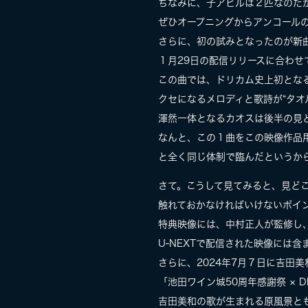
ちなみに、子アヒルは２匹なのだ
ぜひオープニングからアンコール
さらに、初の試みとなったのが新
１月29日の配信リリースに合わ
この曲では、ドリカム史上初とな
クセになるメロディと歌詩が“タオ
渾然一体となるカオスは後半の見
なんと、この１曲をこの映像作品
と全く同じ体制で臨んだというか
さて。こうして見てみると、見ど
触れておかなければいけないポイ
特典映像には、中村正人が監修し
U-NEXTで配信された映像には
さらに、2024年7月７日に吉田
「池田ワイン城50周年感謝祭 × D
吉田美和の歌が生まれる原風景と