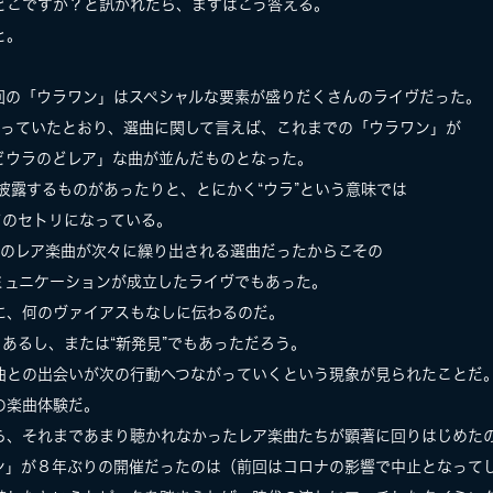
どこですか？と訊かれたら、まずはこう答える。
と。
回の「ウラワン」はスペシャルな要素が盛りだくさんのライヴだった。
言っていたとおり、選曲に関して言えば、これまでの「ウラワン」が
どウラのどレア」な曲が並んだものとなった。
披露するものがあったりと、とにかく“ウラ”という意味では
どのセトリになっている。
どのレア楽曲が次々に繰り出される選曲だったからこその
ミュニケーションが成立したライヴでもあった。
に、何のヴァイアスもなしに伝わるのだ。
もあるし、または“新発見”でもあっただろう。
曲との出会いが次の行動へつながっていくという現象が見られたことだ
の楽曲体験だ。
ら、それまであまり聴かれなかったレア楽曲たちが顕著に回りはじめた
ン」が８年ぶりの開催だったのは（前回はコロナの影響で中止となって