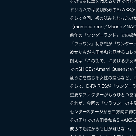
その演奏に華を添えるだけではな
ドリカムではお馴染みのS+AKSか
そして今回、初の試みとなったのが、
（momoca renri／Marino／
前年の「ワンダーランド」での感
「ウラワン」初参戦が「ワンダー
彼女たちが吉田美和と見せるコレオ
例えば「この街で」における少女の無垢な気
ではSHIGEとAmami Que
危うさを感じる女性の恋心など、D-
そして、D-FAIRIESが「ワ
重要なファクターがもうひとつあ
それが、今回の「ウラワン」の主
センターステージから二方向に伸
その周りでの吉田美和＆S +AKS
彼らの活躍からも目が離せない。