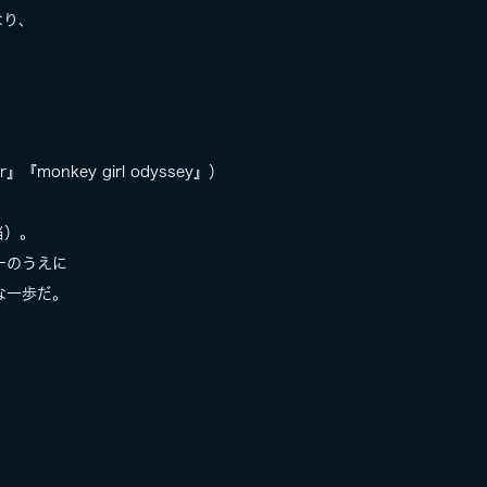
なり、
onkey girl odyssey』）
当）。
ーのうえに
な一歩だ。