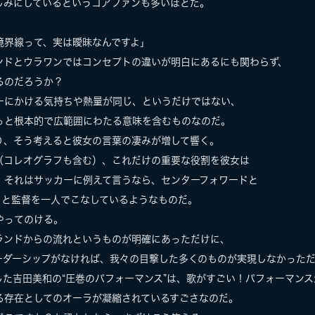
しみにしているというコアファンも多いほどだ。
境界線って、実は曖昧なんですよ」
ンドとウラワンではコンセプトの違いが明白にあるにも関わらず、
あるのだろうか？
ーにかける気持ちや熱量が同じ、というだけではない、
っと根本的で広範囲にわたる意味を含むものなのだ。
り、そう考えると彼女の言葉の凄みが増して響く。
（コレオグラフも含む）、これだけの重要な役割を彼女は
、それはサッカーに例えて言うなら、センターフォワードと
クと監督を一人でこなしているようなものだ。
やってのける。
ランドからの流れというものが明確にあっただけに、
ーダーシップがなければ、我々の目撃した多くのものが実現しなかった
した吉田美和の“圧巻のパフォーマンス”は、歌がすごい！パフォーマン
る存在としてのオーラが凝縮されているすごさなのだ。