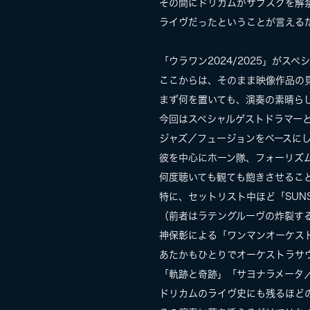
その間にドリカムがサブスクを解
ライヴだったということが言える
「ウラワン2024/2025」がス
ここからは、そのまま映像作品の
まず何を置いても、演奏の素晴ら
今回はスペシャルゲストドラマーと
ジャズ／フュージョンをベースに
彼を中心にホーン隊、フォーリズ
何度聴いても観ても飽きさせるこ
特に、セットリスト中ほど「SUN
（前者はラテングルーヴの炸裂す
神保彰による「ワンマンオーケス
あたかもひとりでオーケストラサ
「軌跡と奇跡」「サヨナラメータ／タメイ
ドリカムのライヴ史にも残るほど