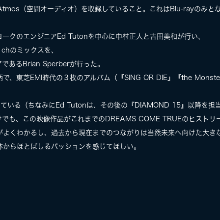
Atmos（空間オーディオ）を収録していること。これはBlu-rayのみと
ークのエンジニアEd Tutonを中心に中村正人と吉田美和が行い、
.1chのミックスを、
るBrian Sperberが行った。
EMI時代の３枚のアルバム（『SING OR DIE』『the Monster』『m
いる（ちなみにEd Tutonは、その後の『DIAMOND 15』以降を担
も、この映像作品がこれまでのDREAMS COME TRUEのヒストリ
がよくわかるし、過去から現在までのつながりは当然未来へ向けた大き
体からほとばしるパッションを感じてほしい。