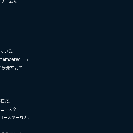
ーチームだ。
している。
embered ー」
」の暴発寸前の
た
存在だ。
のコースター。
ルコースターなど、