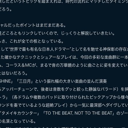
禁したというトピックを踏まえれば、時代の流れにマッチしたタイミン
だろう。
ペシャルだったポイントはまだまだある。
見どころともリンクしていくので、じっくりと解説していきたい。
しさ、これが全ての核となっている。
して“世界で最も有名な日本人ドラマー”として名を馳せる神保彰の存在
した確かなテクニックとシュアーなプレイは、今回の多彩な楽曲群に一
ム、コーラス＆MCが、まるで音の万華鏡のように曲ごとに姿を変えてい
とはないだろう。
SHINE」「三日月」という振れ幅の大きい楽曲の並んだ演奏
るアッパーチューンで、後者は音数をグッと絞った静謐なバラード）を
トラ」（各ドラムや複数のパッドに取り付けられたピックアップから様
ウンドを奏でているような超絶プレイ）から一気に最深部へダイヴして
キカウンター」「TO THE BEAT, NOT TO THE BEAT」のゾ
の名演となっている。