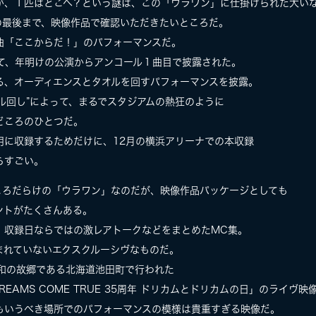
が、１匹はどこへ？という謎は、この「ウラワン」に仕掛けられた大い
の最後まで、映像作品で確認いただきたいところだ。
曲「ここからだ！」のパフォーマンスだ。
せて、年明けの公演からアンコール１曲目で披露された。
る、オーディエンスとタオルを回すパフォーマンスを披露。
ル回し”によって、まるでスタジアムの熱狂のように
どころのひとつだ。
用に収録するためだけに、12月の横浜アリーナでの本収録
らすごい。
ころだらけの「ウラワン」なのだが、映像作品パッケージとしても
ントがたくさんある。
、収録日ならではの激レアトークなどをまとめたMC集。
含まれていないエクスクルーシヴなものだ。
美和の故郷である北海道池田町で行われた
REAMS COME TRUE 35周年 ドリカムとドリカムの日」のライヴ映
もいうべき場所でのパフォーマンスの模様は貴重すぎる映像だ。