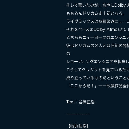
そして驚いたのが、音声にDolby 
もちろんドリカム史上初となる。
ライヴミックスはお馴染みニューヨ
それをベースにDolby Atmosと5
こちらもニューヨークのエンジニアであ
彼はドリカムの２人とは旧知の間柄で、東芝
の
レコーディングエンジニアを担当して
こうしてクレジットを見ているだけで
成り立っているものだということ
「ここからだ！」――映像作品全
Text：谷岡正浩
----------------
【特典映像】