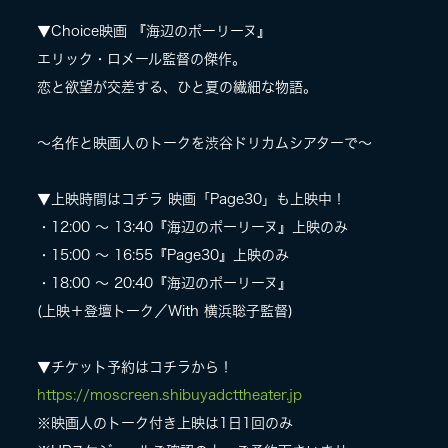
▼Choice映画 『海辺のポーリーヌ』
LIVE
エリック・ロメール監督の傑作。
恋と欲望が交差する、ひと夏の繊細な物語。
SPECIAL SITE
〜名作と映画人のトークを渋谷ドリカムシアターで〜
▼上映時間はコチラ 映画「Page30」も上映中！
・12:00 〜 13:40『海辺のポーリーヌ』上映のみ
・15:00 〜 16:55『Page30』上映のみ
・18:00 〜 20:40『海辺のポーリーヌ』
(上映＋登壇トーク／With 横浜聡子監督)
MASA BLOG
▼チケット予約はコチラから！
https://moscreen.shibuyadcttheater.jp
※映画人のトーク付き上映は1日1回のみ