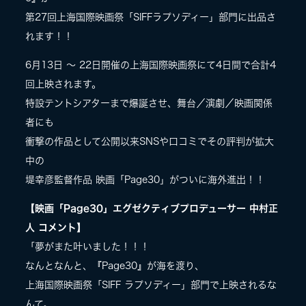
第27回上海国際映画祭「SIFFラプソディー」部門に出品さ
LIVE
れます！！
6月13日 〜 22日開催の上海国際映画祭にて4日間で合計4
SPECIAL SITE
回上映されます。
特設テントシアターまで爆誕させ、舞台／演劇／映画関係
者にも
衝撃の作品として公開以来SNSや口コミでその評判が拡大
中の
堤幸彦監督作品 映画「Page30」がついに海外進出！！
【映画「Page30」エグゼクティブプロデューサー 中村正
人 コメント】
MASA BLOG
「夢がまた叶いました！！！
なんとなんと、『Page30』が海を渡り、
上海国際映画祭「SIFF ラプソディー」部門で上映されるな
んて。