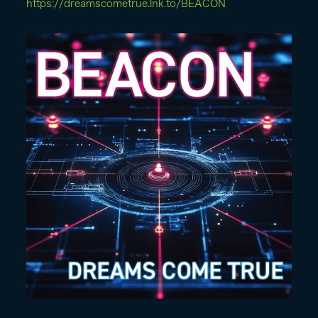
https://dreamscometrue.lnk.to/BEACON