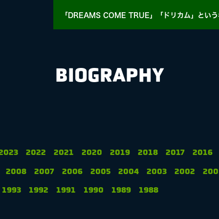
「DREAMS COME TRUE」「ドリカム」
という
BIOGRAPHY
HY
MASA BLOG
2023
2022
2021
2020
2019
2018
2017
2016
2008
2007
2006
2005
2004
2003
2002
200
E
1993
1992
1991
1990
1989
1988