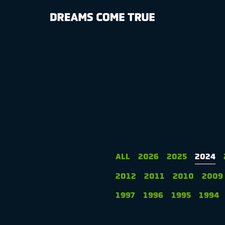
NEWS
BIOGRAPHY
DISCOGRAP
MEDIA
LIVE
ALL
2026
2025
2024
2012
2011
2010
2009
SPECIAL SIT
1997
1996
1995
1994