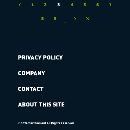
1
2
3
4
5
6
7
8
9
...
PRIVACY POLICY
COMPANY
CONTACT
ABOUT THIS SITE
© DCTentertainment All Rights Reserved.