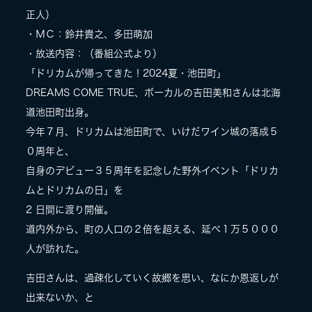
正人）
・ＭＣ：鈴井貴之、多田萌加
・放送内容：（番組公式より）
「ドリカムが帰ってきた！2024夏・池田町」
DREAMS COME TRUE、ボーカルの吉田美和さんは北海
道池田町出身。
今年７月、ドリカムは池田町で、いけだワイン城の落成５
０周年と、
自身のデビュー３５周年を記念した野外イベント「ドリカ
ムとドリカムの日」を
2 日間に渡り開催。
道内外から、町の人口の２倍を超える、延べ１万５０００
人が訪れた。
吉田さんは、過疎化していく故郷を思い、なにか恩返しが
出来ないか、と