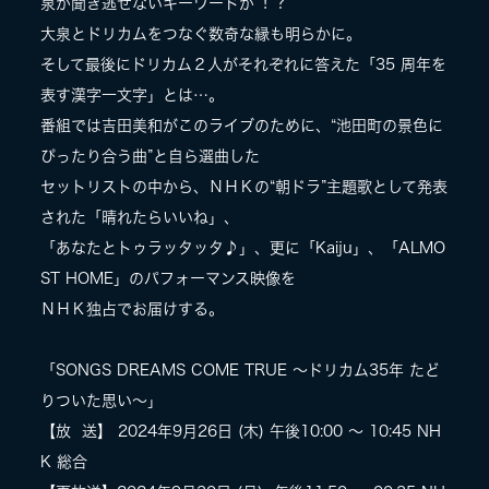
泉が聞き逃せないキーワードが︕︖
大泉とドリカムをつなぐ数奇な縁も明らかに。
そして最後にドリカム２人がそれぞれに答えた「35 周年を
表す漢字一文字」とは…。
番組では吉田美和がこのライブのために、“池田町の景色に
ぴったり合う曲”と自ら選曲した
セットリストの中から、ＮＨＫの“朝ドラ”主題歌として発表
された「晴れたらいいね」、
「あなたとトゥラッタッタ♪」、更に「Kaiju」、「ALMO
ST HOME」のパフォーマンス映像を
ＮＨＫ独占でお届けする。
「SONGS DREAMS COME TRUE ～ドリカム35年 たど
りついた思い～」
【放 送】 2024年9月26日 (木) 午後10:00 ～ 10:45 NH
K 総合