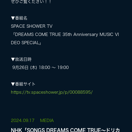
ぜひご覧ください！！
▼番組名
SPACE SHOWER TV
「DREAMS COME TRUE 35th Anniversary MUSIC VI
DEO SPECIAL」
▼放送日時
9月26日 (木) 18:00 〜 19:00
▼番組サイト
https://tv.spaceshower.jp/p/00088595/
2024.
09.17
MEDIA
NHK「SONGS DREAMS COME TRUE〜ドリカ