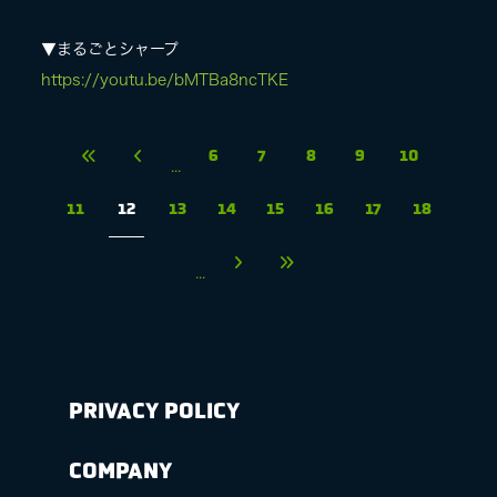
▼まるごとシャープ
https://youtu.be/bMTBa8ncTKE
6
7
8
9
10
...
11
12
13
14
15
16
17
18
...
PRIVACY POLICY
COMPANY