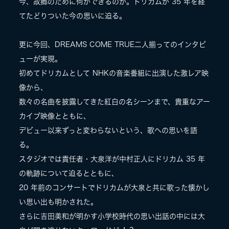
今、故郷のために何ができるのか。ドリカムが 35 年を経
てたどりついた今の思いに迫る。
更に今回、DREAMS COME TRUE二人揃ってのインタビ
ューが実現。
初めてドリカムとして NHKの音楽番組に出演した激レア映
像から、
数々の名曲を披露してきた紅白の名シーンまで、貴重なアー
カイブ映像とともに、
デビュー以来ずっと変わらないという、歌への思いを語
る。
スタジオでは責任者・大泉洋が中村正人にドリカム 35 年
の軌跡について迫るとともに、
20 年前のコンサートでドリカムが大泉と共に歌った懐かし
い思い出も明かされた。
さらに吉田美和が明かす小学校時代の思い出話の中には大