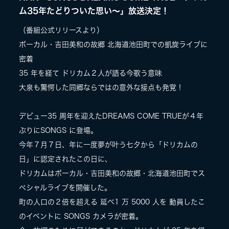
ム35年たどりついた思い〜」放送決定！
（番組公式リリースより）
ボーカル・吉田美和の故郷 北海道池田町での凱旋ライブに
密着
35 年を経て ドリカム２人が語る今歌う意味
大泉も驚愕した同郷ならではの意外な接点も発覚！
デビュー35 周年を迎えたDREAMS COME TRUEが４年
ぶりにSONGS に登場。
今年７月７日、年に一度夢が叶う七夕から「ドリカムの
日」に認定されたこの日に、
ドリカムはボーカル・吉田美和の故郷・北海道池田町でス
ペシャルライブを開催した。
町の人口の２倍を超える 延べ1 万 5000 人を 動員したこ
のイベントに SONGS カメラが密着。