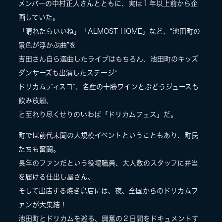
メンバーの中村正人さんとともに、実は１年以上前から企
画していた。
「晴れたらいいね」「ALMOST HOME」など、“池田町の
景色が浮かぶ曲”を
吉田さん自ら選曲したライブはもちろん、池田町のキッズ
ダンサーズも出演したステージ“
ドリカムディスコ”、名産の十勝ワインとぶどうジュースも
飲み放題、
と至れり尽くせりのいわば「ドリカムフェス」だ。
町では前代未聞の大規模イベントということもあり、町民
たちも奮闘。
長年のファンだという役場職員、大人数のスタッフに弁当
を届ける仕出し屋さん、
そして出店する焼き鳥店には、夜、全国からのドリカムフ
ァンが大集結！
池田町とドリカムを巡る、興奮の２日間をドキュメントす