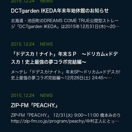
2015.
12.24
NEWS
DCTgarden IKEDA年末年始休館のお知らせ
LIVE
北海道・池田町のDREAMS COME TRUE公開型ストレー
ジ「DCTgarden IKEDA」は2015年12月31日(木)〜2016
年1月5日(火)まで休館とさせていただきます。「史上最強...
SPECIAL SITE
2015.
12.24
NEWS
「ドデスカ！ナイト」年末ＳＰ 〜ドリカム×ドデ
スカ！史上最強の夢コラボ完結編〜
メ〜テレ「ドデスカ!ナイト」年末SP〜ドリカム×ドデスカ!
史上最強の夢コラボ完結編〜12月26日(土) 24:45〜
25:16http://www.nagoyatv.com/「ドデスカ!ナイト」...
2015.
12.24
NEWS
MASA BLOG
ZIP-FM「PEACHY.」
ZIP-FM「PEACHY.」 12/31(火) 9:00〜11:00 橋本みのり
http://zip-fm.co.jp/program/peachy/中村正人にとって
の今年2015年の「L...