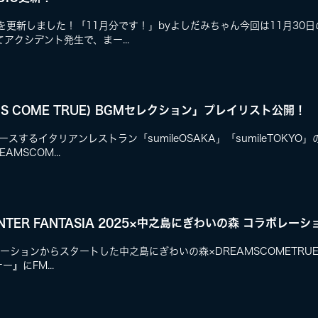
O」を更新しました！「11月分です！」byよしだみちゃん今回は11月3
アクシデント発生で、まー...
AMS COME TRUE) BGMセレクション」プレイリスト公開！
ュースするイタリアンレストラン「sumileOSAKA」「sumileTOKY
MSCOM...
WINTER FANTASIA 2025×中之島にぎわいの森 コラボレ
ションからスタートした中之島にぎわいの森×DREAMSCOMETRUEWI
ー』にFM...