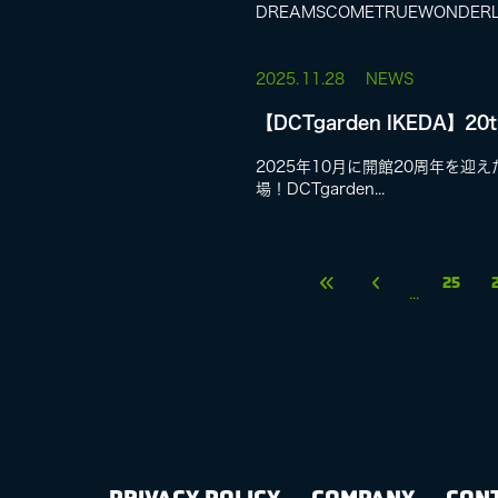
DREAMSCOMETRUEWONDE
2025.
11.28
NEWS
【DCTgarden IKEDA】
2025年10月に開館20周年を迎え
場！DCTgarden...
25
...