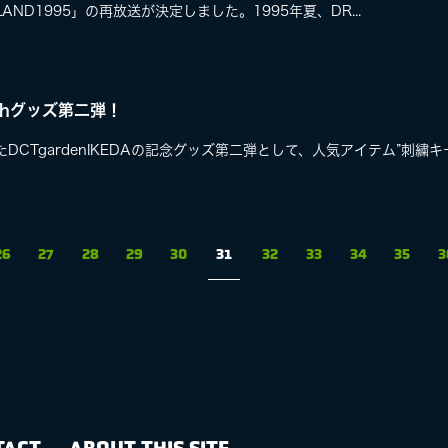
RLAND1995」の再放送が決定しました。1995年夏、DR...
20thグッズ第二弾！
たDCTgardenIKEDAの記念グッズ第二弾として、人気アイテム”刺繍キ
26
27
28
29
30
31
32
33
34
35
3