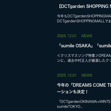
【DCTgarden SHOPPIN
今年もDCTgardenSHOPPI
DCTgardenSHOPPINGMALL
2025.
12.01
NEWS
「sumile OSAKA」「sum
＜クリスマスソング特集＞DREAM
ンに、過去中村正人が厳選したクリ.
2025.
12.01
NEWS
今年の「DREAMS COME TR
ーションも決定！
「DCTgardenOKINAWA×WIN
sumileTOKYO...