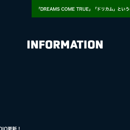
「DREAMS COME TRUE」「ドリカム」
という
INFORMATION
HY
MASA BLOG
E
ADIO更新！