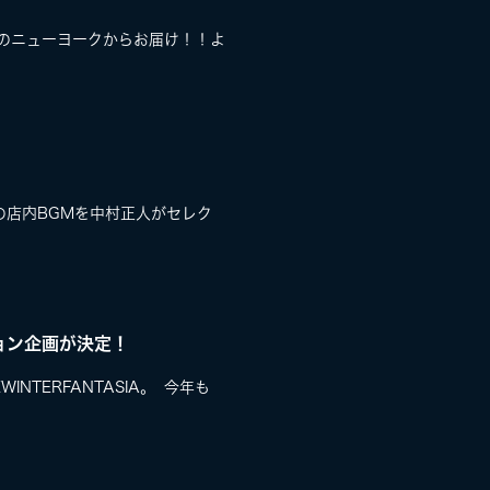
0日のニューヨークからお届け！！よ
O」の店内BGMを中村正人がセレク
ーション企画が決定！
NTERFANTASIA。 今年も