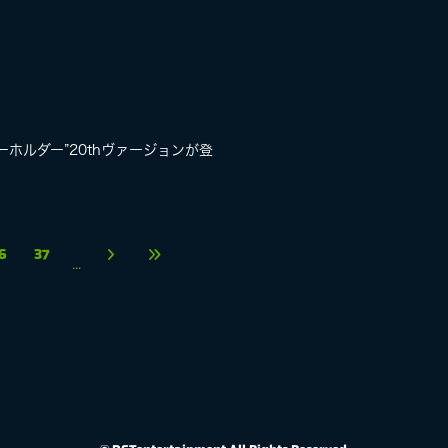
ーホルダー”20thヴァージョンが登
6
37
...