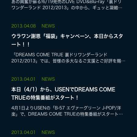
あの興奮が蘇る!6/19発売のLIVE DVD&Blu-ray「裏ドリ
ワンダーランド 2012/2013」の中から、ギュッと凝縮し
たスペシャルなダイジェスト映像を発売に先駆けてオンエ
ア!
2013.
04.08
NEWS
ウラワン謝恩「福袋」キャンペーン、本日からスタ
ート！！
「DREAMS COME TRUE 裏ドリワンダーランド
2012/2013」では、皆様の多大なるご支援とご好評を賜
り、ありがとうございました。その感謝セールといたしま
して、DCTSTOREにて...
2013.
04.01
NEWS
本日（4/1）から、USENでDREAMS COME
TRUEの特集番組がスタート！
4月1日よりUSENの「B-57 エヴァーグリーン J-POP/洋
楽」で、DREAMS COME TRUEの特集番組がスタートし
ます!"ウラワン"のセットリストを基に選曲したウラワン
Select...
2013.
04.01
NEWS