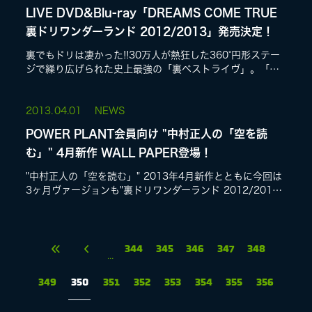
LIVE DVD&Blu-ray「DREAMS COME TRUE
裏ドリワンダーランド 2012/2013」発売決定！
裏でもドリは凄かった!!30万人が熱狂した360°円形ステー
ジで繰り広げられた史上最強の「裏ベストライヴ」。「ウ
ラワンベイビーズ」の熱いリクエストにお応えして、
「裏」ならでは、ライヴ開始...
2013.
04.01
NEWS
POWER PLANT会員向け "中村正人の「空を読
む」" 4月新作 WALL PAPER登場！
"中村正人の「空を読む」" 2013年4月新作とともに今回は
3ヶ月ヴァージョンも"裏ドリワンダーランド 2012/2013"
ヴァージョンに更新!DCTgarden メンバーズサービス 特典
ペー...
344
345
346
347
348
...
349
350
351
352
353
354
355
356