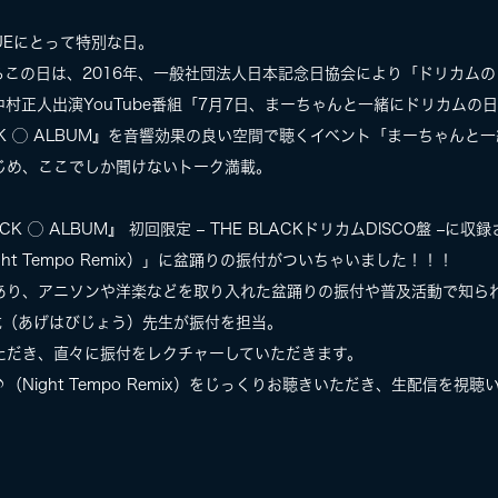
TRUEにとって特別な日。
るこの日は、2016年、一般社団法人日本記念日協会により「ドリカム
村正人出演YouTube番組「7月7日、まーちゃんと一緒にドリカムの
CK ◯ ALBUM』を音響効果の良い空間で聴くイベント「まーちゃんと
じめ、ここでしか聞けないトーク満載。
K ◯ ALBUM』 初回限定 – THE BLACKドリカムDISCO盤 –に収
t Tempo Remix）」に盆踊りの振付がついちゃいました！！！
あり、アニソンや洋楽などを取り入れた盆踊りの振付や普及活動で知ら
成（あげはびじょう）先生が振付を担当。
ただき、直々に振付をレクチャーしていただきます。
Night Tempo Remix）をじっくりお聴きいただき、生配信を視
」