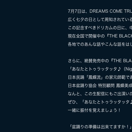
7月7日は、DREAMS COME 
広く七夕の日として周知されてい
この記念すべきドリカムの日に、中
現在全国で開催中の『THE BLA
各地でのあんな話やこんな話をは
さらに、絶賛発売中の『THE BLAC
「あなたとトゥラッタッタ♪（Nigh
日本民踊「鳳蝶流」の家元師範で
日本盆踊り協会 特別顧問 鳳蝶美
なんと、この生配信にもご出演い
ぜひ、「あなたとトゥラッタッタ♪（
一緒に振付を覚えましょう！
「盆踊りの準備は出来てますか！