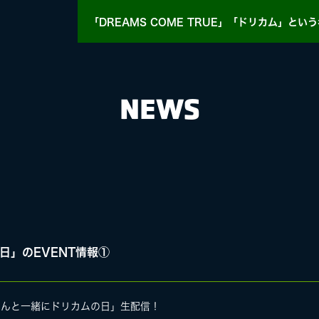
「DREAMS COME TRUE」「ドリカム」
という
NEWS
HY
MASA BLOG
の日」のEVENT情報①
E
ちゃんと一緒にドリカムの日」生配信！