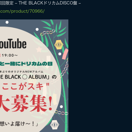
初回限定 – THE BLACKドリカムDISCO盤 –
l.com/product/70966/