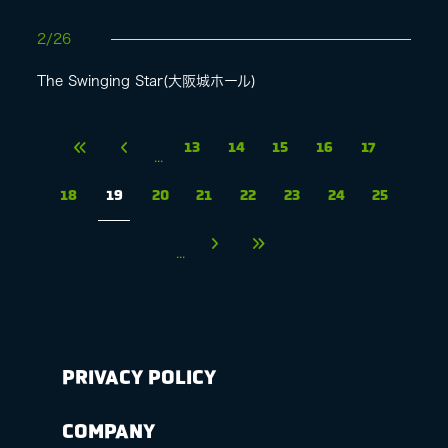
2/26
The Swinging Star(大阪城ホール)
13
14
15
16
17
...
18
19
20
21
22
23
24
25
...
PRIVACY POLICY
COMPANY