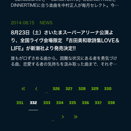
DINNERTIMEに合う楽曲を中村正人が毎月セレクト。今回
も吉田美和のオススメ楽曲あり!美味しいお食事とともに素
敵なひ...
2014.
08.15
NEWS
8月23日（土）さいたまスーパーアリーナ公演よ
り、全国ライヴ会場限定 『吉田美和歌詩集LOVE＆
LIFE』が新潮社より発売決定!!
誰もが口ずさめる曲から、困難な状況にある者を勇気づけ
る曲、恋愛する者の気持ちを汲み取った曲まで、それぞれ
の心にある大切な詩を、あらためて「読むこと」の出来
る、デビュー25周年にふさわしいあらたな...
326
327
328
329
330
...
331
332
333
334
335
336
337
338
...