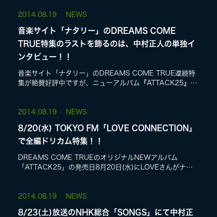
完成する瞬間を...
2014.
08.19
NEWS
LIVE
音楽サイト「ナタリー」のDREAMS COME
TRUE特集のラストを飾るのは、中村正人の単独イ
ンタビュー！！
SPECIAL SITE
音楽サイト「ナタリー」のDREAMS COME TRUE連続特
集が絶賛好評中ですが、ニューアルバム『ATTACK25』発
売をいよいよ明日に控えた中村正人の単独インタビューを
公開!アルバムの創作秘...
2014.
08.19
NEWS
8/20(水) TOKYO FM「LOVE CONNECTION」
で全編ドリカム特集！！
DREAMS COME TRUEのオリジナルNEWアルバム
MASA BLOG
「ATTACK25」の発売日8月20日(水)にLOVEさんがナビ
ゲーターを務めるTOKYO FM「LOVE CONNECTION」
で、全...
2014.
08.19
NEWS
8/23(土)放送のNHK総合「SONGS」にて中村正