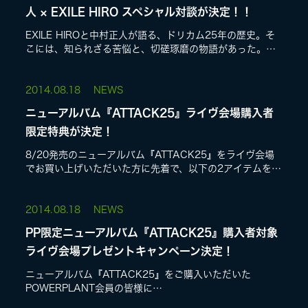
人 × EXILE HIRO スペシャル対談が決定！！
EXILE HIROと中村正人が語る、ドリカム25年の歴史。そ
こには、知られざる苦悩と、切磋琢磨の物語があった。初
めて明かす秘話で、その素顔に迫る。さらにDREAMS
COME TRUE とEX...
2014.
08.18
NEWS
ニューアルバム『ATTACK25』ライヴ会場購入者
限定特典が決定！
8/20発売のニューアルバム『ATTACK25』をライヴ会場
でお買い上げいただいた方に先着で、以下の2アイテムをプ
レゼントいたします!▼ATTACK25完全攻略本
▼ATTACK25スペシャルクリ...
2014.
08.18
NEWS
PP限定ニューアルバム『ATTACK25』購入者対象
ライヴ会場プレゼントキャンペーン決定！
ニューアルバム『ATTACK25』をご購入いただいた
POWERPLANT会員の皆様に
「AEON40th×DREAMSCOMETRUE25thアタックウォー