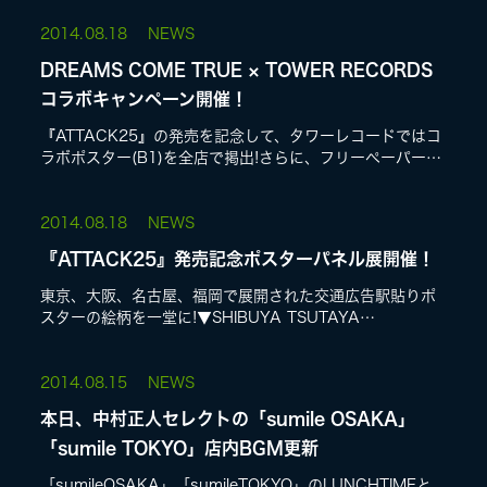
ター(トップバリュミネラルウォーター)」...
2014.
08.18
NEWS
DREAMS COME TRUE × TOWER RECORDS
コラボキャンペーン開催！
『ATTACK25』の発売を記念して、タワーレコードではコ
ラボポスター(B1)を全店で掲出!さらに、フリーペーパーも
店頭配布します!コラボポスターが抽選で当たる『あなたも
アタックチャ~ンス!!』...
2014.
08.18
NEWS
『ATTACK25』発売記念ポスターパネル展開催！
東京、大阪、名古屋、福岡で展開された交通広告駅貼りポ
スターの絵柄を一堂に!▼SHIBUYA TSUTAYA
1F8/19(火)~8/25(月)そして、タワーレコード新宿店で
は、主要電鉄各社で現在...
2014.
08.15
NEWS
本日、中村正人セレクトの「sumile OSAKA」
「sumile TOKYO」店内BGM更新
「sumileOSAKA」「sumileTOKYO」のLUNCHTIMEと