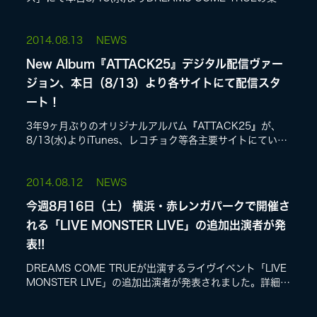
が一挙解禁!アーティスト特集では、8/20発売のニューアル
バム『ATTA...
LIVE
2014.
08.13
NEWS
New Album『ATTACK25』デジタル配信ヴァー
ジョン、本日（8/13）より各サイトにて配信スタ
SPECIAL SITE
ート！
3年9ヶ月ぶりのオリジナルアルバム『ATTACK25』が、
8/13(水)よりiTunes、レコチョク等各主要サイトにていよ
いよ配信スタート!是非チェックして下さい♪またe-
onkyomusic、...
2014.
08.12
NEWS
今週8月16日（土） 横浜・赤レンガパークで開催さ
れる「LIVE MONSTER LIVE」の追加出演者が発
MASA BLOG
表!!
DREAMS COME TRUEが出演するライヴイベント「LIVE
MONSTER LIVE」の追加出演者が発表されました。詳細は
コチラ:http://www.livemonsterlive.com/