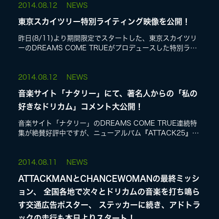
2014.
08.12
NEWS
東京スカイツリー特別ライティング映像を公開！
昨日(8/11)より期間限定でスタートした、東京スカイツリ
ーのDREAMS COME TRUEがプロデュースした特別ライ
ティングの映像をYouTubeで公開!「AGAIN」をイメージ
した特別ライ...
2014.
08.12
NEWS
音楽サイト「ナタリー」にて、著名人からの「私の
好きなドリカム」コメント大公開！
音楽サイト「ナタリー」のDREAMS COME TRUE連続特
集が絶賛好評中ですが、ニューアルバム『ATTACK25』発
売を目前に控え、デビュー25周年のお祝いコメントをはじ
めとするドリカムファ...
2014.
08.11
NEWS
ATTACKMANとCHANCEWOMANの最終ミッシ
ョン、 全国各地で次々とドリカムの音楽を打ち鳴ら
す交通広告ポスター、 ステッカーに続き、アドトラ
ックの走行も本日よりスタート！