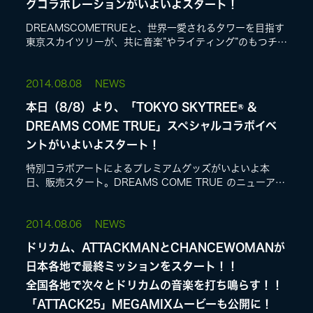
グコラボレーションがいよいよスタート！
DREAMSCOMETRUEと、世界一愛されるタワーを目指す
東京スカイツリーが、共に音楽”やライティング”のもつチカ
ラを発信する事を目的に実現した特別ライティングは、光
で...
2014.
08.08
NEWS
本日（8/8）より、「TOKYO SKYTREE® &
DREAMS COME TRUE」スペシャルコラボイベ
ントがいよいよスタート！
特別コラボアートによるプレミアムグッズがいよいよ本
日、販売スタート。DREAMS COME TRUE のニューアル
バム 「ATTACK25」(2014 年8月20日(水)発売)を世に届
ける設定の...
2014.
08.06
NEWS
ドリカム、ATTACKMANとCHANCEWOMANが
日本各地で最終ミッションをスタート！！
全国各地で次々とドリカムの音楽を打ち鳴らす！！
「ATTACK25」MEGAMIXムービーも公開に！