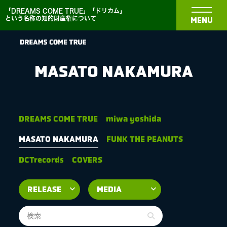
「DREAMS COME TRUE」「ドリカム」
という名称の知的財産権について
MENU
MASATO NAKAMURA
NEWS
DREAMS COME TRUE
miwa yoshida
MASATO NAKAMURA
FUNK THE PEANUTS
BIOGRAPHY
DCTrecords
COVERS
DISCOGRAPHY
MEDIA