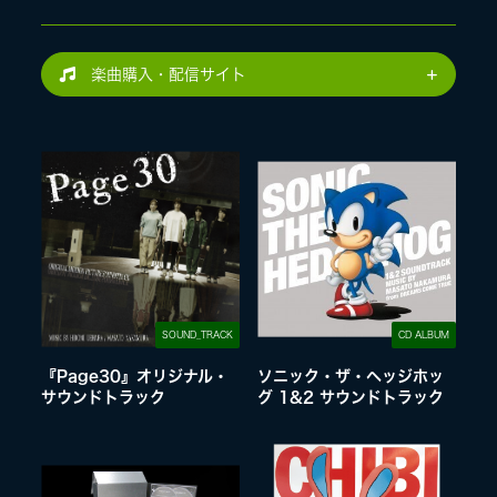
LIVE
楽曲購入・配信サイト
SPECIAL SITE
SOUND_TRACK
CD ALBUM
MASA BLOG
『Page30』オリジナル・
ソニック・ザ・ヘッジホッ
サウンドトラック
グ 1&2 サウンドトラック