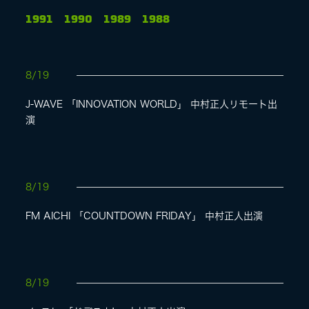
1991
1990
1989
1988
LIVE
8/19
SPECIAL SITE
J-WAVE 「INNOVATION WORLD」 中村正人リモート出
演
8/19
FM AICHI 「COUNTDOWN FRIDAY」 中村正人出演
MASA BLOG
8/19