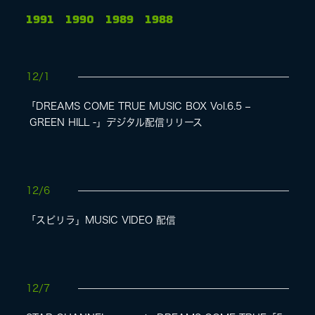
1991
1990
1989
1988
LIVE
12/1
SPECIAL SITE
「DREAMS COME TRUE MUSIC BOX Vol.6.5 –
GREEN HILL -」デジタル配信リリース
12/6
「スピリラ」MUSIC VIDEO 配信
MASA BLOG
12/7